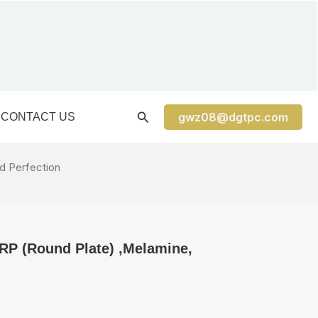
gwz08@dgtpc.com
CONTACT US
d Perfection
ZRP (Round Plate) ,Melamine,