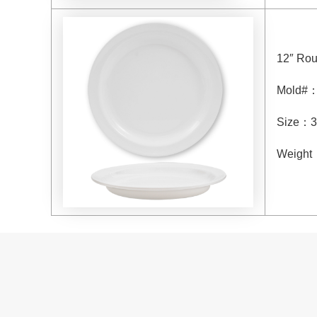
12″ Rou
Mold#
Size
：
3
Weight