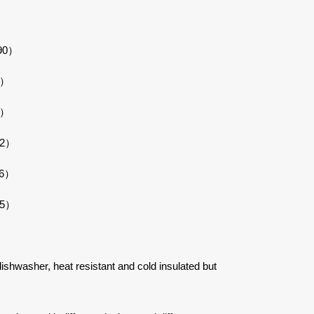
）
90
）
3）
6）
52）
76）
05）
 dishwasher, heat resistant and cold insulated but