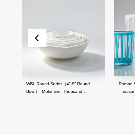
WBL Round Series（4"-9" Round
Roman Striped Series, 
Bowl）, Melamine, Thousand
Thousand Perfection
Perfection