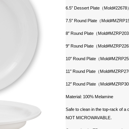
6.5″ Dessert Plate（Mold#
22678
7.5″ Round Plate（Mold#
MZRP1
8″ Round Plate（Mold#MZRP20
9″ Round Plate（Mold#MZRP22
10″ Round Plate（Mold#MZRP2
11″ Round Plate（Mold#MZRP2
12″ Round Plate（Mold#MZRP3
Material: 100% Melamine
Safe to clean in the top-rack of a
NOT MICROWAVABLE.