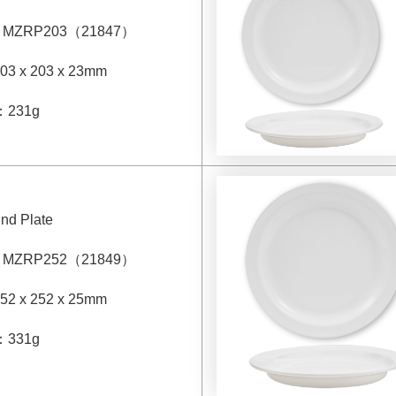
：
MZRP203
（
21847
）
03 x 203 x 23mm
：
231g
nd Plate
：
MZRP252
（
21849
）
52 x 252 x 25mm
：
331g