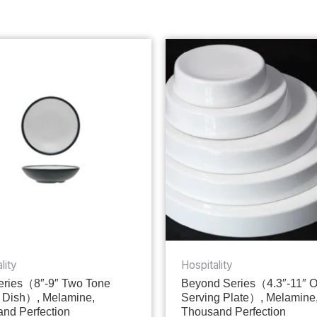
lity
Hospitality
ries（8″-9″ Two Tone
Beyond Series（4.3″-11″ 
 Dish）, Melamine,
Serving Plate）, Melamine
nd Perfection
Thousand Perfection