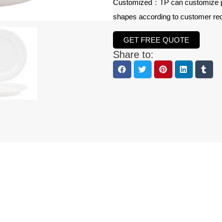
Customized：TP can customize prod
shapes according to customer re
GET FREE QUOTE
Share to: