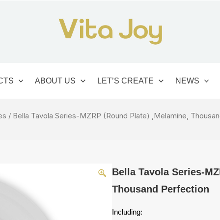
CTS
ABOUT US
LET’S CREATE
NEWS
es
/ Bella Tavola Series-MZRP (Round Plate) ,Melamine, Thousan
Bella Tavola Series-M
Thousand Perfection
Including: