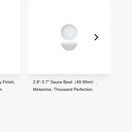
2.8"-3.7" Sauce Bowl（40-90ml）,
3.5" Mini Bowl（50
Melamine, Thousand Perfection
Melamine, Thousan