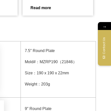
Read more
→
Contact Us
7.5″ Round Plate
Mold#
：
MZRP190
（
21846
）
Size
：
190 x 190 x 22mm
Weight
：
203g
9″ Round Plate